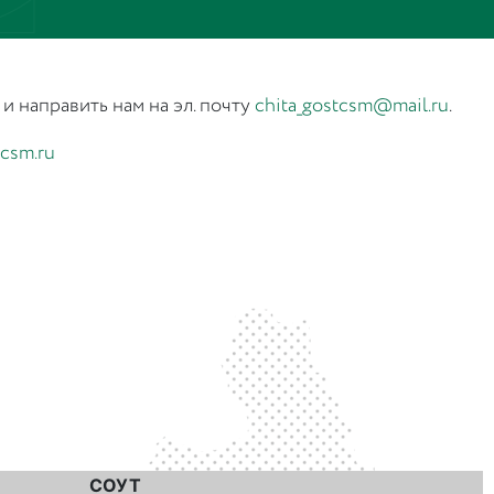
 направить нам на эл. почту
chita_gostcsm@mail.ru
.
csm.ru
СОУТ