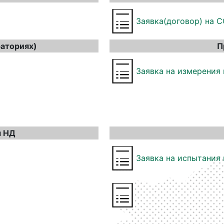
Заявка(договор) на 
раториях)
П
Заявка на измерения
я НД
Заявка на испытания